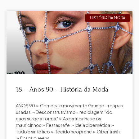
HISTÓRIA DA MODA
18 – Anos 90 – História da Moda
ANOS 90 ➢ Começa o movimento Grunge – roupas
usadas ➢ Desconstrutivismo = reciclagem “do
caos surge a forma” ➢ As patricinhas e os
mauricinhos ➢ Festas rafe ➢ Ideia cibernética ➢
Tudo é sintético ➢ Tecido neoprene ➢ Ciber trash
➢ Drags queens