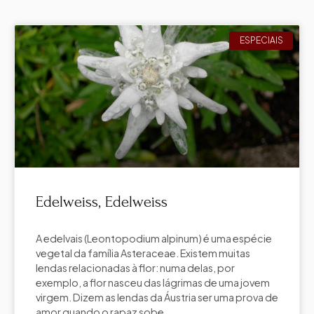
ESPECIAIS
Edelweiss, Edelweiss
A edelvais (Leontopodium alpinum) é uma espécie
vegetal da família Asteraceae. Existem muitas
lendas relacionadas à flor: numa delas, por
exemplo, a flor nasceu das lágrimas de uma jovem
virgem. Dizem as lendas da Áustria ser uma prova de
amor quando o rapaz sobe