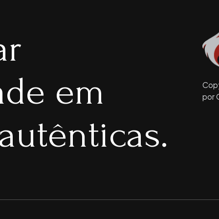
ar
dade em
Copy
por 
autênticas.