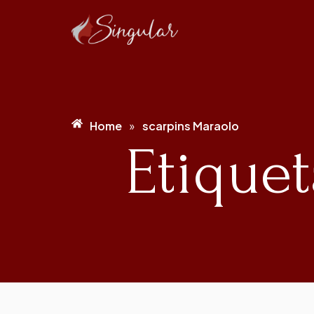
Home
scarpins Maraolo
»
Etiquet