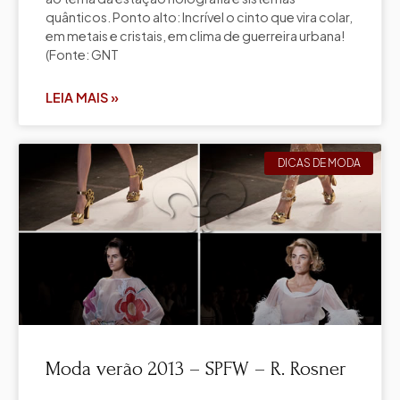
quânticos. Ponto alto: Incrível o cinto que vira colar,
em metais e cristais, em clima de guerreira urbana!
(Fonte: GNT
LEIA MAIS »
DICAS DE MODA
Moda verão 2013 – SPFW – R. Rosner