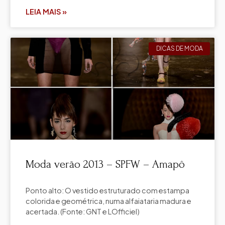
LEIA MAIS »
DICAS DE MODA
Moda verão 2013 – SPFW – Amapô
Ponto alto: O vestido estruturado com estampa
colorida e geométrica, numa alfaiataria madura e
acertada. (Fonte: GNT e LOfficiel)