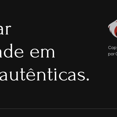
ar
dade em
Copy
por 
autênticas.