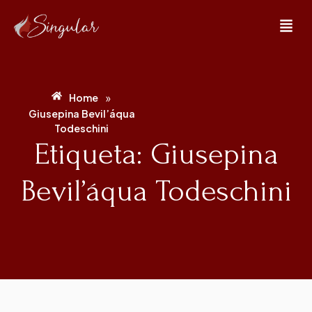
»
Home
Giusepina Bevil’áqua
Todeschini
Etiqueta: Giusepina
Bevil’áqua Todeschini