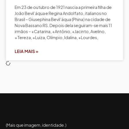
Em 23 de outubro de 1921 nascia a primeira filha de
João Bevil’áqua e Regina Andolfato, italianos no
Brasil – Giusephina Bevil’áqua (Phina) na cidade de
Nova Bassano RS. Depois dela seguiram-se mais 11
irmãos – +Catarina, +Antônio, +Jacinto, Avelino,
+Tereza, +Luiza, Olímpio, Idalina, +Lourdes,
LEIA MAIS »
(Mais que imagem, identidade.)