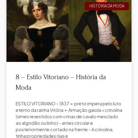
HISTÓRIA DA MODA
8 – Estilo Vitoriano – História da
Moda
ESTILO VITORIANO – 1837 ➢ preto impera pelo luto
eterno da rainha Vitória ➢ Armação gaiola = crinolina
(vimes revestidos com crinas de cavalo mesclado
ao algodão ou linho) – antes circular e
posteriormente cortado na frente – A crinolina,
tinha propriedades rijas e