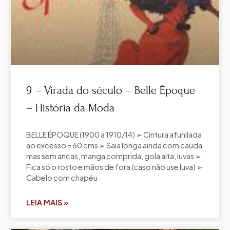
9 – Virada do século – Belle Époque
– História da Moda
BELLE ÉPOQUE (1900 a 1910/14) ➢ Cintura afunilada
ao excesso = 60 cms ➢ Saia longa ainda com cauda
mas sem ancas, manga comprida, gola alta, luvas ➢
Fica só o rosto e mãos de fora (caso não use luva) ➢
Cabelo com chapéu
LEIA MAIS »