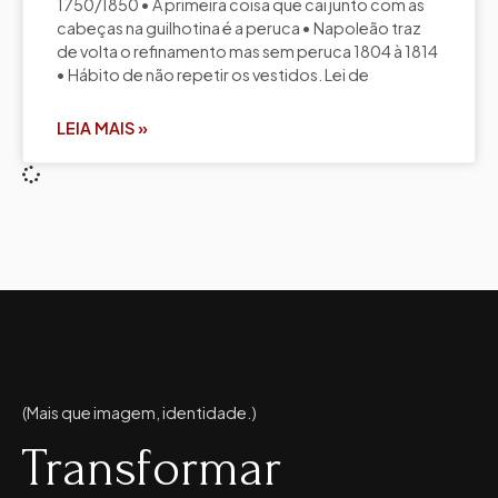
1750/1850 • A primeira coisa que cai junto com as
cabeças na guilhotina é a peruca • Napoleão traz
de volta o refinamento mas sem peruca 1804 à 1814
• Hábito de não repetir os vestidos. Lei de
LEIA MAIS »
(Mais que imagem, identidade.)
Transformar