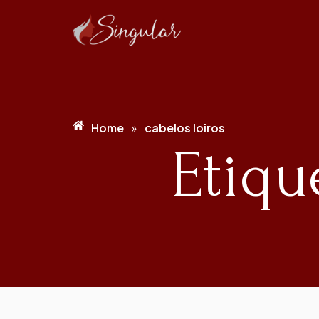
Home
cabelos loiros
»
Etiqu