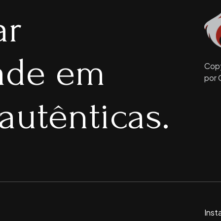
ar
dade em
Copy
por 
autênticas.
Inst