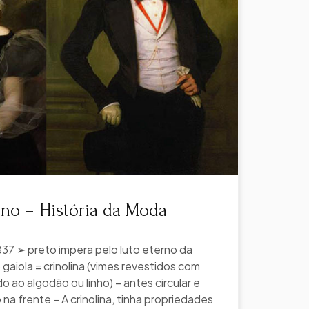
iano – História da Moda
7 ➢ preto impera pelo luto eterno da
 gaiola = crinolina (vimes revestidos com
o ao algodão ou linho) – antes circular e
a frente – A crinolina, tinha propriedades