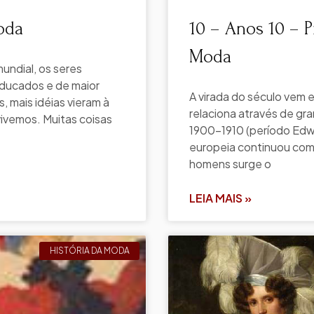
oda
10 – Anos 10 – P
Moda
undial, os seres
educados e de maior
A virada do século vem
 mais idéias vieram à
relaciona através de g
ivemos. Muitas coisas
1900-1910 (período Edwa
europeia continuou com 
homens surge o
LEIA MAIS »
HISTÓRIA DA MODA