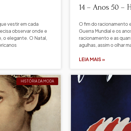
14 – Anos 50 – 
que vestir em cada
O fim do racionamento e
recisa observar onde e
Guerra Mundial e os anos
, o elegante. O Natal,
racionamento e as quant
ericanos
agulhas, assim o olhar m
LEIA MAIS »
HISTÓRIA DA MODA