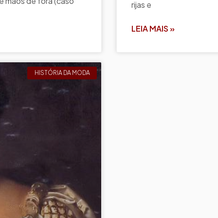
o e mãos de fora (caso
rijas e
LEIA MAIS »
HISTÓRIA DA MODA