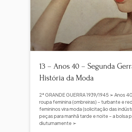
13 – Anos 40 – Segunda Gerr
História da Moda
2ª GRANDE GUERRA 1939/1945 ➢ Anos 40 
roupa feminina (ombreiras) – turbante e re
femininos vira moda (solicitação das indúst
peças para manhã tarde e noite – a bolsa 
diuturnamente ➢