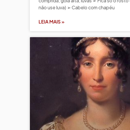
comprida, gola alta, luvas ➢ Fica só o rost
não use luva) ➢ Cabelo com chapéu
LEIA MAIS »