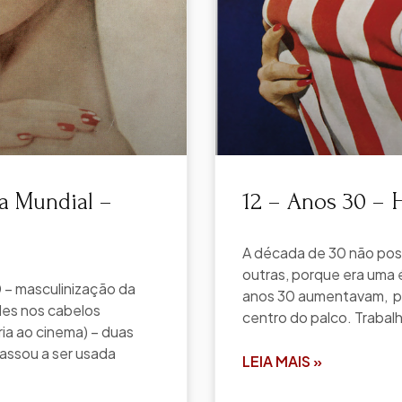
a Mundial –
12 – Anos 30 – 
A década de 30 não poss
outras, porque era uma 
– masculinização da
anos 30 aumentavam, pe
des nos cabelos
centro do palco. Trabal
ria ao cinema) – duas
passou a ser usada
LEIA MAIS »