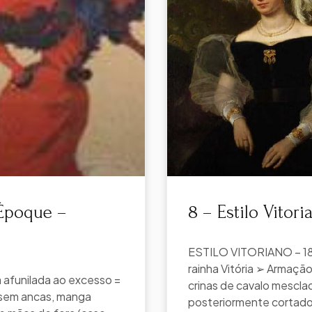
 Époque –
8 – Estilo Vitor
ESTILO VITORIANO – 183
rainha Vitória ➢ Armação
afunilada ao excesso =
crinas de cavalo mesclad
 sem ancas, manga
posteriormente cortado n