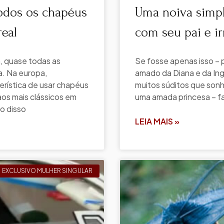
todos os chapéus
Uma noiva simple
eal
com seu pai e i
, quase todas as
Se fosse apenas isso – 
. Na europa,
amado da Diana e da Ing
terística de usar chapéus
muitos súditos que son
os mais clássicos em
uma amada princesa – fa
o disso
LEIA MAIS »
EXCLUSIVO MULHER SINGULAR