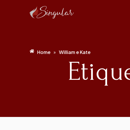
Home
William e Kate
»
Etiqu