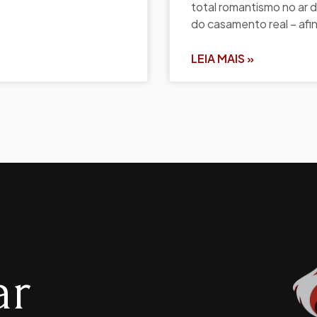
total romantismo no ar 
do casamento real – afin
LEIA MAIS »
ar