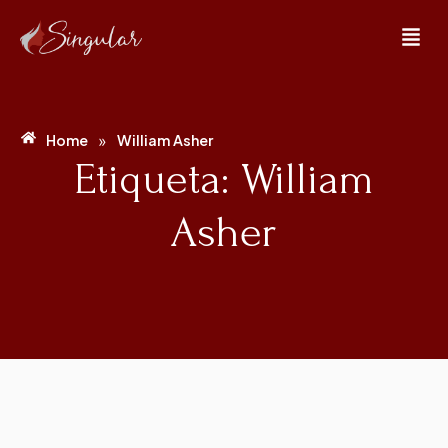
»
Home
William Asher
Etiqueta: William
Asher