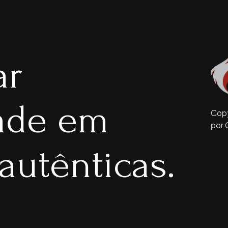
ar
dade em
Copy
por 
autênticas.