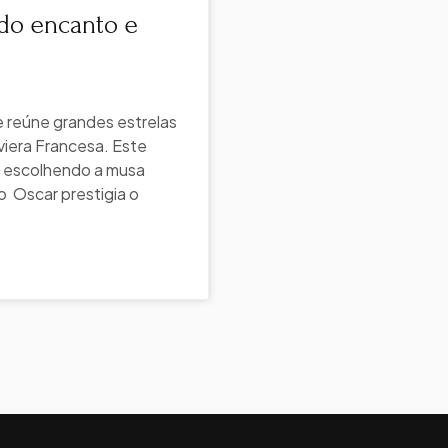
odo encanto e
e reúne grandes estrelas
viera Francesa. Este
, escolhendo a musa
o Oscar prestigia o