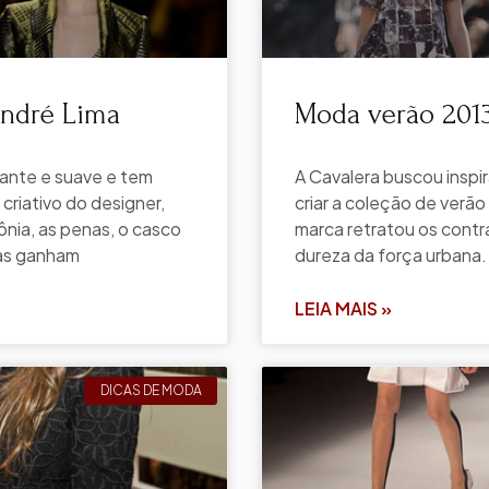
André Lima
Moda verão 201
gante e suave e tem
A Cavalera buscou inspi
criativo do designer,
criar a coleção de verão
nia, as penas, o casco
marca retratou os contra
ias ganham
dureza da força urbana. 
LEIA MAIS »
DICAS DE MODA