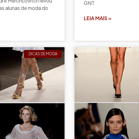
dre Herchcovitch levou
GNT
as alunas de moda do
LEIA MAIS »
DICAS DE MODA