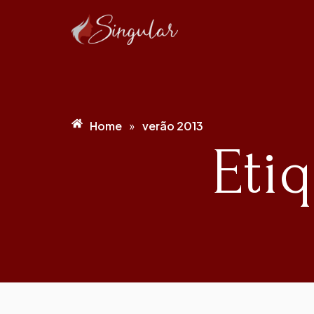
Home
verão 2013
»
Eti