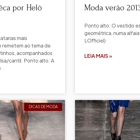
êca por Helô
Moda verão 201
Ponto alto: O vestido e
geométrica, numa alfaia
atarias mais
LOfficiel)
e remetem ao tema de
oltinhos, acompanhados
LEIA MAIS »
sa/cantil. Ponto alto: A
e
DICAS DE MODA