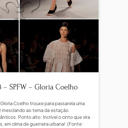
 – SPFW – Gloria Coelho
 Gloria Coelho trouxe para passarela uma
ez mesclando ao tema da estação
nticos. Ponto alto: Incrível o cinto que vira
is, em clima de guerreira urbana! (Fonte: