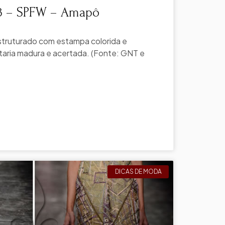
3 – SPFW – Amapô
struturado com estampa colorida e
taria madura e acertada. (Fonte: GNT e
DICAS DE MODA