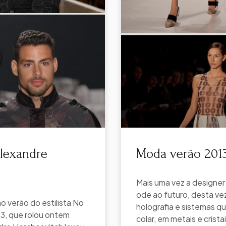
lexandre
Moda verão 2013
Mais uma vez a designer
ode ao futuro, desta v
 verão do estilista No
holografia e sistemas quâ
13, que rolou ontem
colar, em metais e crista