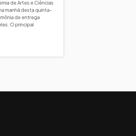
emia de Artes e Ciências
na manhã desta quinta-
rimônia de entrega
es. O principal