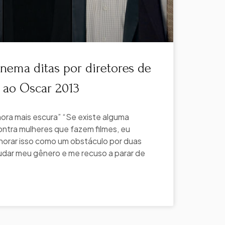
inema ditas por diretores de
s ao Oscar 2013
hora mais escura” “Se existe alguma
ontra mulheres que fazem filmes, eu
norar isso como um obstáculo por duas
udar meu gênero e me recuso a parar de