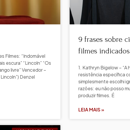
9 frases sobre c
filmes indicado
res Filmes: “Indomável
is escura” “Lincoln” “Os
1. Kathryn Bigelow – “A 
ango livre” Vencedor –
resistência específica c
Lincoln”) Denzel
simplesmente escolhi ig
razões: eu não posso m
produzir filmes. É
LEIA MAIS »