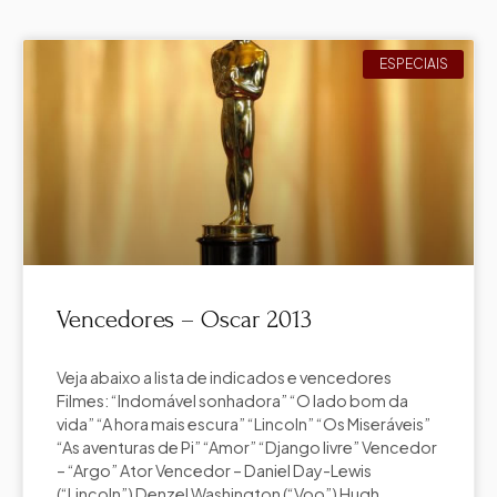
ESPECIAIS
Vencedores – Oscar 2013
Veja abaixo a lista de indicados e vencedores
Filmes: “Indomável sonhadora” “O lado bom da
vida” “A hora mais escura” “Lincoln” “Os Miseráveis”
“As aventuras de Pi” “Amor” “Django livre” Vencedor
– “Argo” Ator Vencedor – Daniel Day-Lewis
(“Lincoln”) Denzel Washington (“Voo”) Hugh