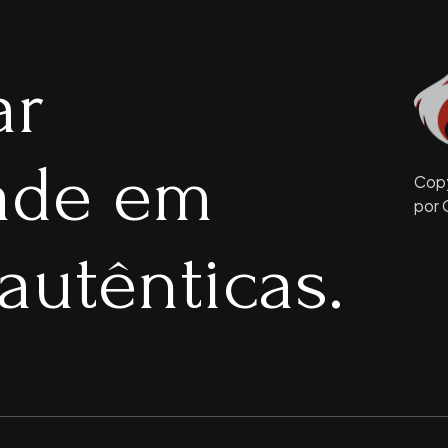
ar
dade em
Copy
por 
autênticas.