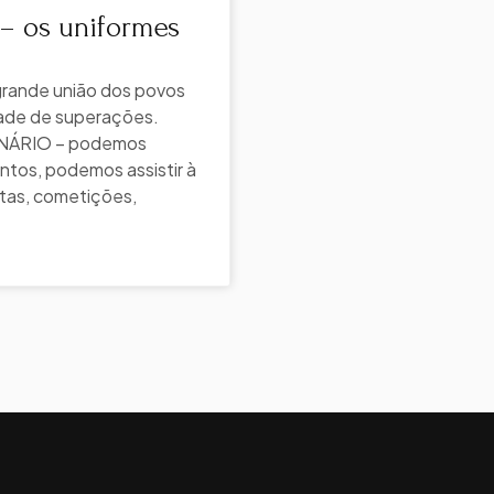
– os uniformes
grande união dos povos
de de superações.
ÁRIO – podemos
ntos, podemos assistir à
tas, cometições,