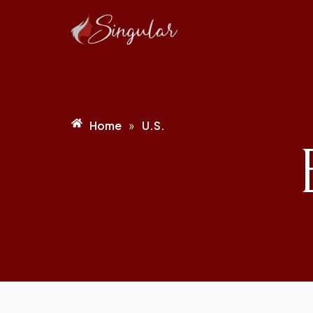
Home
U.S.
»