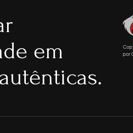
ar
dade em
Copy
por 
autênticas.