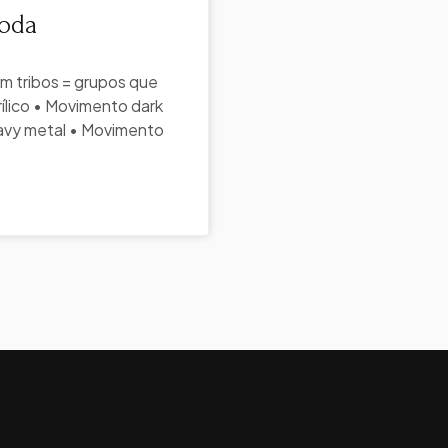
Moda
m tribos = grupos que
ílico • Movimento dark
eavy metal • Movimento