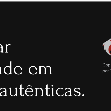
ar
dade em
Copy
por 
autênticas.