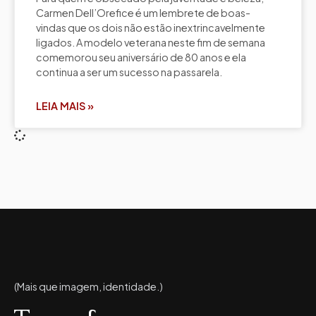
Carmen Dell’Orefice é um lembrete de boas-
vindas que os dois não estão inextrincavelmente
ligados. A modelo veterana neste fim de semana
comemorou seu aniversário de 80 anos e ela
continua a ser um sucesso na passarela.
LEIA MAIS »
(Mais que imagem, identidade.)