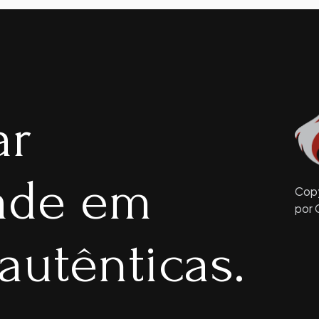
ar
dade em
Copy
por 
autênticas.