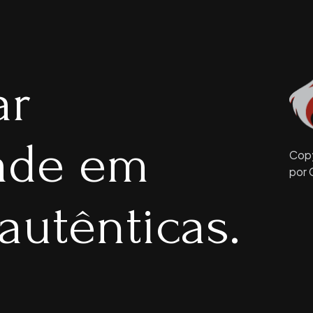
ar
dade em
Copy
por 
autênticas.