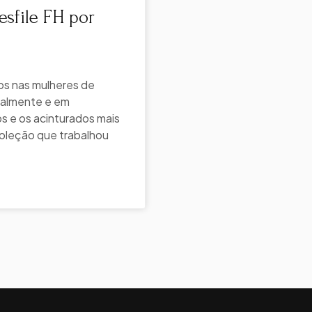
sfile FH por
dos nas mulheres de
analmente e em
s e os acinturados mais
coleção que trabalhou