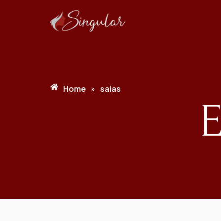
Home
saias
»
E