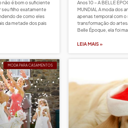
 não é bom o suficiente
Anos 10 – A BELLE ÉPO
r seu filho exatamente
MUNDIAL A moda dos an
endendo de como eles
apenas temporal com o s
ais da metade dos pais
transformação do artesan
Belle Époque, ela foi m
LEIA MAIS »
MODA PARA CASAMENTOS