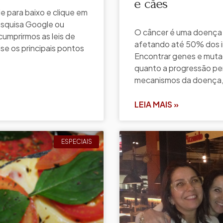
e cães
 para baixo e clique em
esquisa Google ou
O câncer é uma doença
cumprirmos as leis de
afetando até 50% dos i
e os principais pontos
Encontrar genes e muta
quanto a progressão pe
mecanismos da doença
LEIA MAIS »
ESPECIAIS