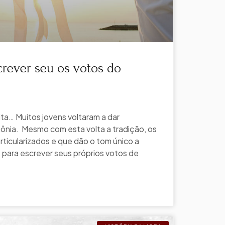
crever seu os votos do
a… Muitos jovens voltaram a dar
mônia. Mesmo com esta volta a tradição, os
icularizados e que dão o tom único a
s para escrever seus próprios votos de