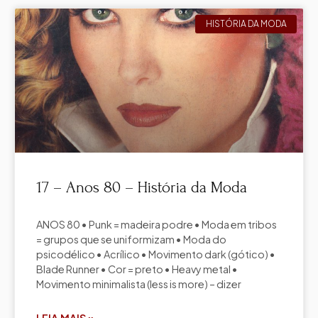
HISTÓRIA DA MODA
17 – Anos 80 – História da Moda
ANOS 80 • Punk = madeira podre • Moda em tribos
= grupos que se uniformizam • Moda do
psicodélico • Acrílico • Movimento dark (gótico) •
Blade Runner • Cor = preto • Heavy metal •
Movimento minimalista (less is more) – dizer
LEIA MAIS »