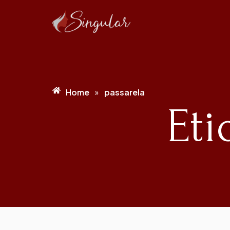
Home
passarela
»
Eti