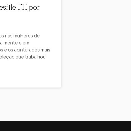
sfile FH por
dos nas mulheres de
analmente e em
s e os acinturados mais
coleção que trabalhou