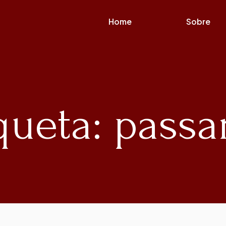
Home
Sobre
queta: passa