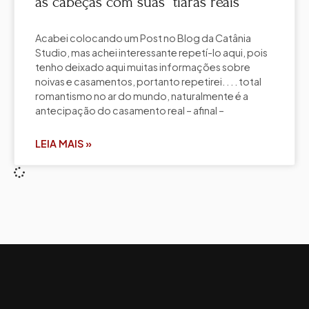
as cabeças com suas “tiaras reais”
Acabei colocando um Post no Blog da Catânia
Studio, mas achei interessante repetí-lo aqui, pois
tenho deixado aqui muitas informações sobre
noivas e casamentos, portanto repetirei. . . . total
romantismo no ar do mundo, naturalmente é a
antecipação do casamento real – afinal –
LEIA MAIS »