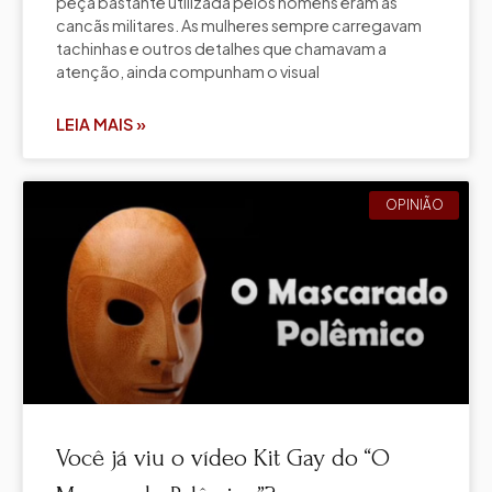
peça bastante utilizada pelos homens eram as
cancãs militares. As mulheres sempre carregavam
tachinhas e outros detalhes que chamavam a
atenção, ainda compunham o visual
LEIA MAIS »
OPINIÃO
Você já viu o vídeo Kit Gay do “O