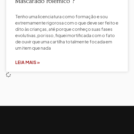
Mascarado Polêmico”?
Tenho uma licenciatura como formação e sou
extremamente rigorosa com o que deve ser feito e
dito às crianças, até porque conheço suas fases
evolutivas, por isso, fiquei mortificada com o fato
de ouvir que uma cartilha totalmente focada em
um item que nada
LEIA MAIS »