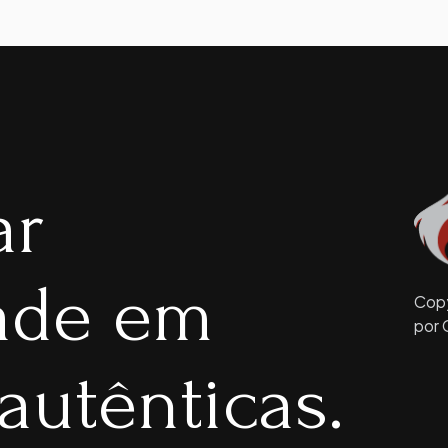
ar
dade em
Copy
por 
autênticas.