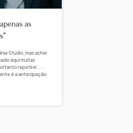
 apenas as
s”
nia Studio, mas achei
ixado aqui muitas
anto repetirei. . . .
mente é a antecipação