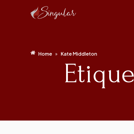
Home
Kate Middleton
»
Etique