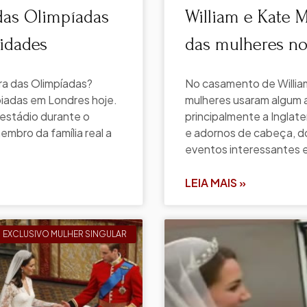
das Olimpíadas
William e Kate 
ridades
das mulheres no
ra das Olimpíadas?
No casamento de Willia
iadas em Londres hoje.
mulheres usaram algum 
 estádio durante o
principalmente a Inglate
embro da família real a
e adornos de cabeça, do
eventos interessantes e
LEIA MAIS »
EXCLUSIVO MULHER SINGULAR