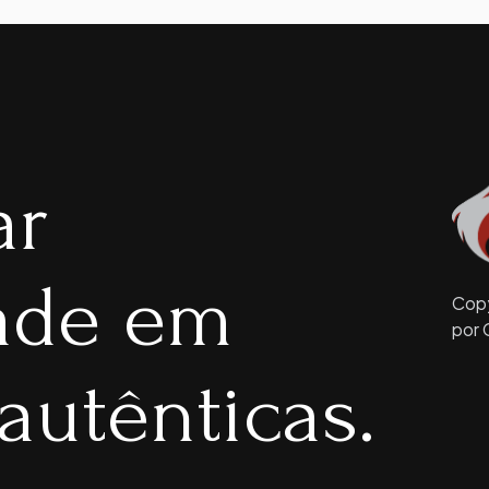
ar
dade em
Copy
por 
autênticas.