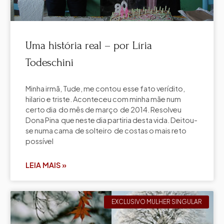
Uma história real – por Líria
Todeschini
Minha irmã, Tude, me contou esse fato verídito,
hilario e triste. Aconteceu com minha mãe num
certo dia do mês de março de 2014. Resolveu
Dona Pina que neste dia partiria desta vida. Deitou-
se numa cama de solteiro de costas o mais reto
possível
LEIA MAIS »
EXCLUSIVO MULHER SINGULAR