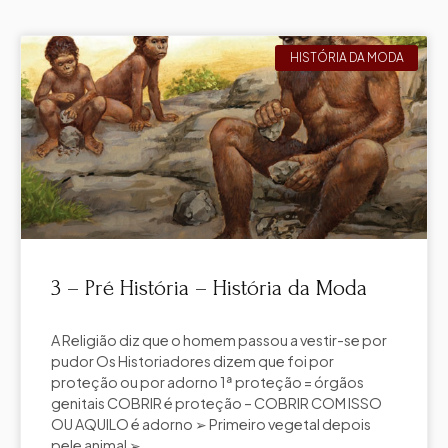
HISTÓRIA DA MODA
3 – Pré História – História da Moda
A Religião diz que o homem passou a vestir-se por
pudor Os Historiadores dizem que foi por
proteção ou por adorno 1ª proteção = órgãos
genitais COBRIR é proteção – COBRIR COM ISSO
OU AQUILO é adorno ➢ Primeiro vegetal depois
pele animal ➢