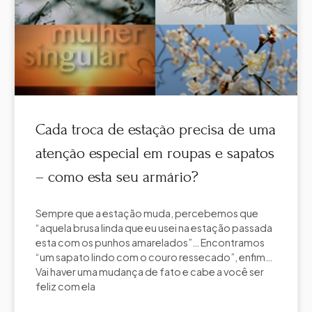
Cada troca de estação precisa de uma
atenção especial em roupas e sapatos
– como esta seu armário?
Sempre que a estação muda, percebemos que
“aquela brusa linda que eu usei na estação passada
esta com os punhos amarelados”… Encontramos
“um sapato lindo com o couro ressecado”, enfim…
Vai haver uma mudança de fato e cabe a você ser
feliz com ela