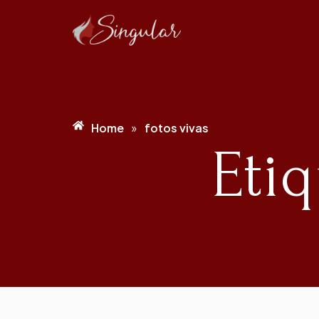
Home
fotos vivas
»
Etiq