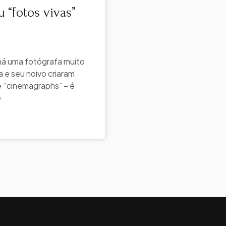
“fotos vivas”
há uma fotógrafa muito
 e seu noivo criaram
e “cinemagraphs” – é
e