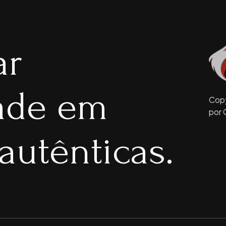
ar
dade em
Copy
por 
autênticas.