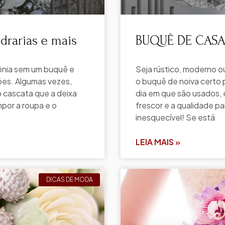
rarias e mais
BUQUÊ DE CASAM
ônia sem um buquê e
Seja rústico, moderno 
ões. Algumas vezes,
o buquê de noiva certo 
 cascata que a deixa
dia em que são usados, 
por a roupa e o
frescor e a qualidade p
inesquecível! Se está
LEIA MAIS »
DICAS DE MODA