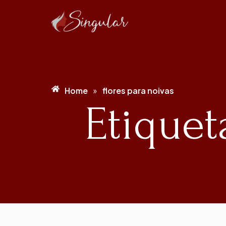
Home
flores para noivas
»
Etiquet