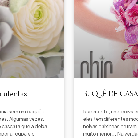
ulentas
BUQUÊ DE CASA
ônia sem um buquê e
Raramente, uma noiva e
ões. Algumas vezes,
eles tem diferentes mo
 cascata que a deixa
noivas baixinhas entram
por a roupa e o
muito menor…. Na verda