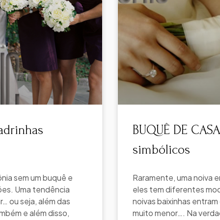
drinhas
BUQUÊ DE CASA
simbólicos
ônia sem um buquê e
Raramente, uma noiva e
ções. Uma tendência
eles tem diferentes mo
r… ou seja, além das
noivas baixinhas entram
mbém e além disso,
muito menor…. Na verda