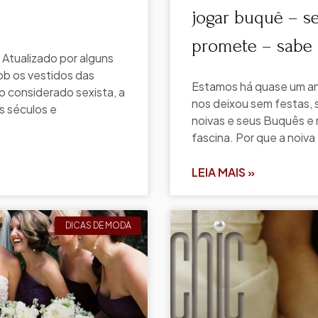
jogar buquê – 
promete – sabe
 Atualizado por alguns
ob os vestidos das
Estamos há quase um a
o considerado sexista, a
nos deixou sem festas,
s séculos e
noivas e seus Buquês e 
fascina. Por que a noiv
LEIA MAIS »
DICAS DE MODA