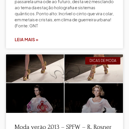
passarela uma ode ao futuro, desta vez mesclando
ao tema da estação holografia e sistemas
quânticos. Ponto alto: Incrível o cinto que vira colar,
em metais e cristais, em clima de guerreira urbana!
(Fonte: GNT
LEIA MAIS »
DICAS DE MODA
Moda verão 2013 – SPFW – R. Rosner