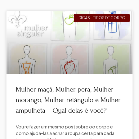
DICAS - TIPOS DE CORPO
Mulher maçã, Mulher pera, Mulher
morango, Mulher retângulo e Mulher
ampulheta – Qual delas é você?
Vou refazer um mesmo post sobre oo corpo e
como ajudá-las a achar a roupa certa para cada