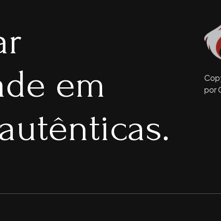
ar
dade em
Copy
por 
autênticas.