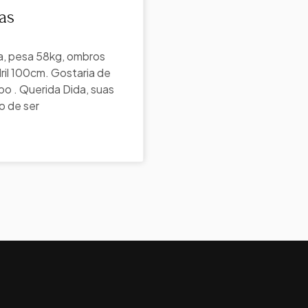
as
a, pesa 58kg, ombros
ril 100cm. Gostaria de
po . Querida Dida, suas
o de ser