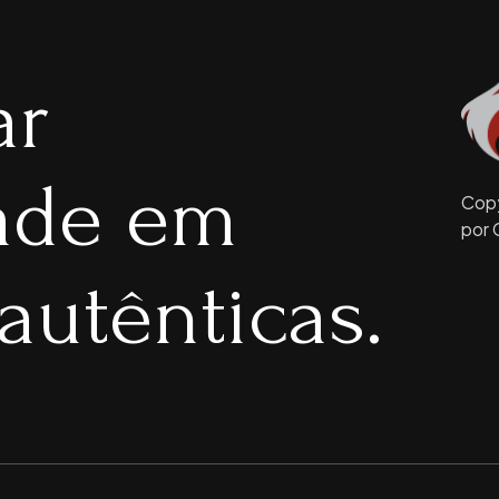
ar
dade em
Copy
por 
autênticas.