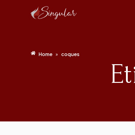
Home
coques
»
Et