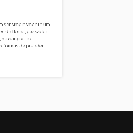
em ser simplesmente um
s de flores, passador
, missangas ou
es formas de prender,