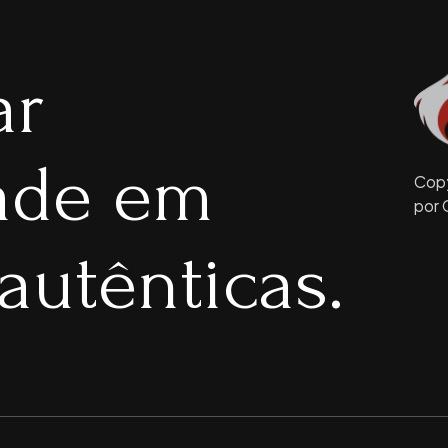
ar
dade em
Copy
por 
autênticas.