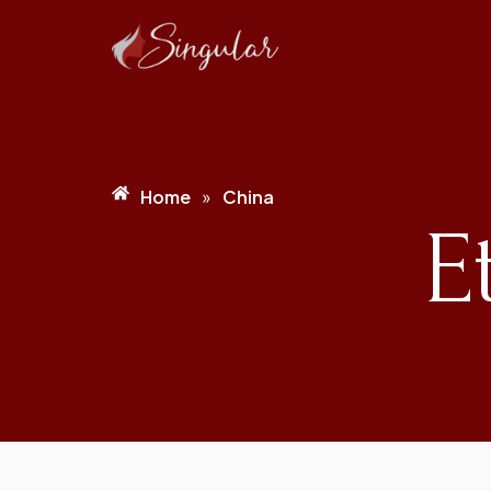
Home
China
»
E