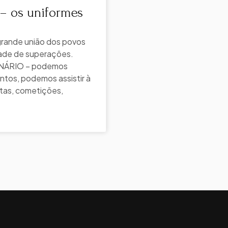
– os uniformes
grande união dos povos
de de superações.
ÁRIO – podemos
ntos, podemos assistir à
tas, cometições,