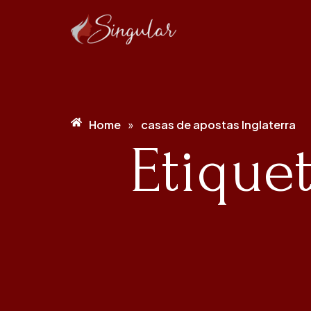
Home
casas de apostas Inglaterra
»
Etique