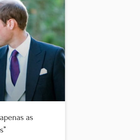
 apenas as
s”