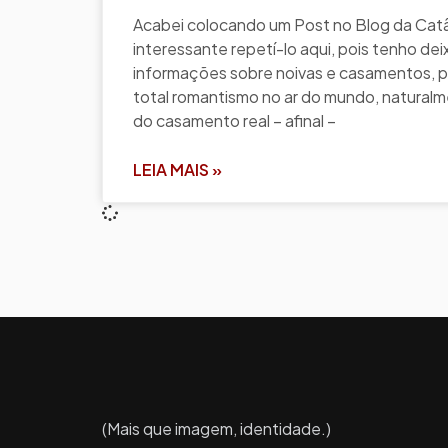
Acabei colocando um Post no Blog da Catâ
interessante repetí-lo aqui, pois tenho de
informações sobre noivas e casamentos, port
total romantismo no ar do mundo, natural
do casamento real – afinal –
LEIA MAIS »
(Mais que imagem, identidade.)