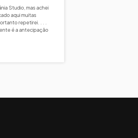
nia Studio, mas achei
ixado aqui muitas
anto repetirei. . . .
mente é a antecipação