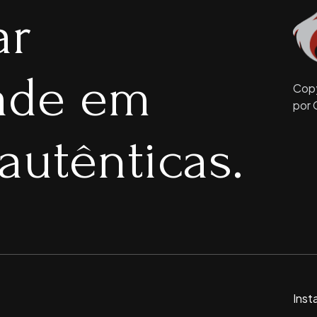
ar
dade em
Copy
por 
autênticas.
Inst