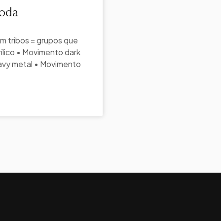
Moda
m tribos = grupos que
ílico • Movimento dark
eavy metal • Movimento