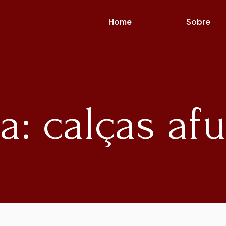
Home
Sobre
a: calças af