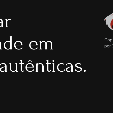
ar
dade em
Copy
por 
autênticas.