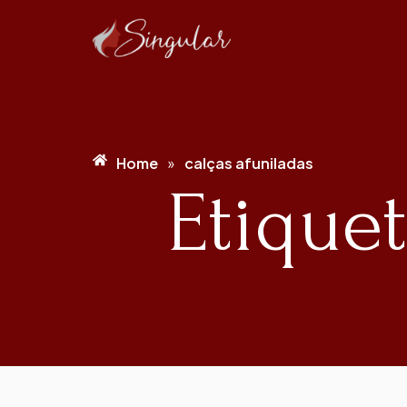
Home
calças afuniladas
»
Etiquet