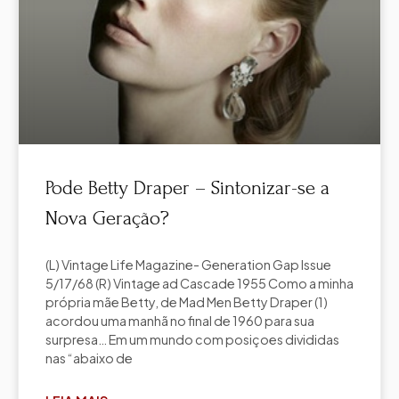
Pode Betty Draper – Sintonizar-se a
Nova Geração?
(L) Vintage Life Magazine- Generation Gap Issue
5/17/68 (R) Vintage ad Cascade 1955 Como a minha
própria mãe Betty, de Mad Men Betty Draper (1)
acordou uma manhã no final de 1960 para sua
surpresa… Em um mundo com posiçoes divididas
nas “abaixo de