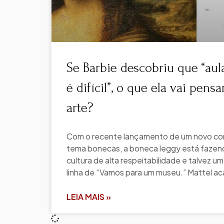
Se Barbie descobriu que “au
é difícil”, o que ela vai pens
arte?
Com o recente lançamento de um novo con
tema bonecas, a boneca leggy está fazend
cultura de alta respeitabilidade e talvez u
linha de “Vamos para um museu.” Mattel ac
LEIA MAIS »