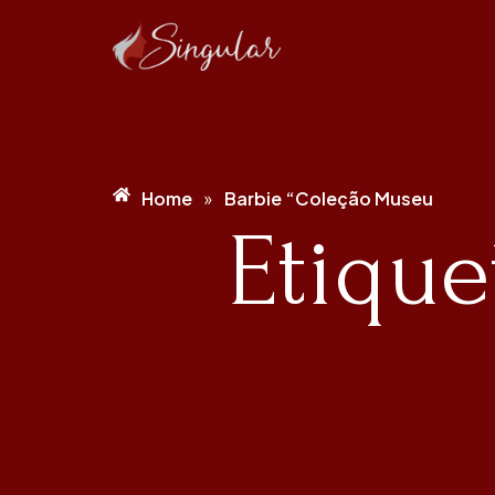
Home
Barbie “Coleção Museu
»
Etique