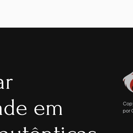
ar
dade em
Copy
por 