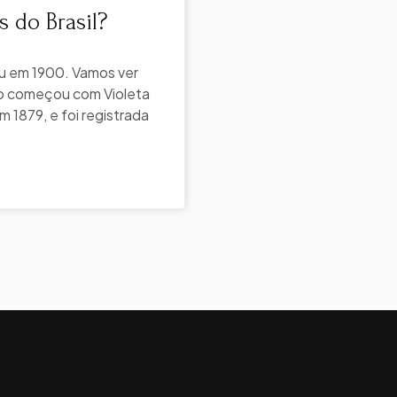
 do Brasil?
ou em 1900. Vamos ver
do começou com Violeta
 1879, e foi registrada