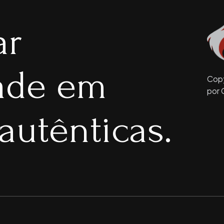
ar
dade em
Copy
por 
autênticas.