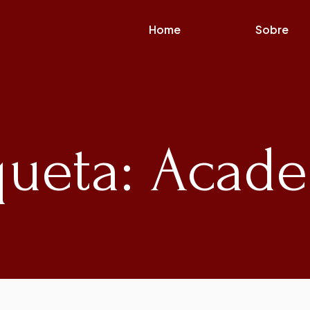
Home
Sobre
queta: Acad