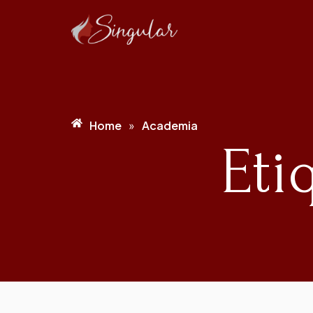
Home
Academia
»
Eti