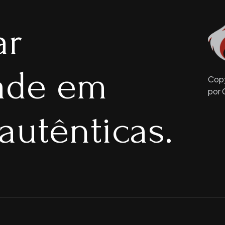
ar
dade em
Copy
por 
autênticas.