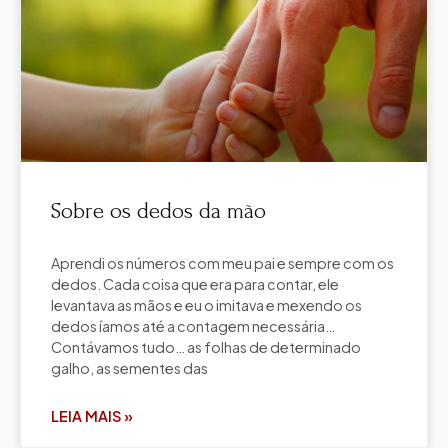
Sobre os dedos da mão
Aprendi os números com meu pai e sempre com os
dedos. Cada coisa que era para contar, ele
levantava as mãos e eu o imitava e mexendo os
dedos íamos até a contagem necessária…
Contávamos tudo… as folhas de determinado
galho, as sementes das
LEIA MAIS »