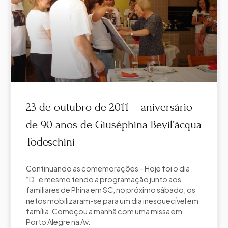
23 de outubro de 2011 – aniversário
de 90 anos de Giuséphina Bevil’àcqua
Todeschini
Continuando as comemorações – Hoje foi o dia
“D” e mesmo tendo a programação junto aos
familiares de Phina em SC, no próximo sábado, os
netos mobilizaram-se para um dia inesquecível em
família. Começou a manhã com uma missa em
Porto Alegre na Av.